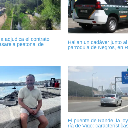
 adjudica el contrato
Hallan un cadáver junto al 
asarela peatonal de
parroquia de Negros, en 
El puente de Rande, la joy
ría de Vigo: característica