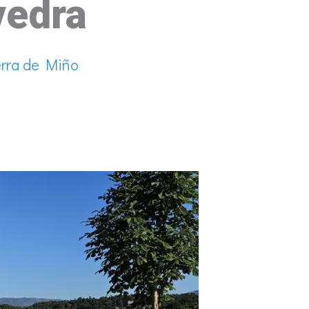
vedra
erra de Miño