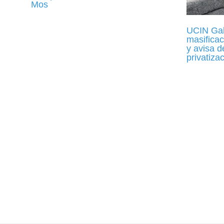
Mos
UCIN Gali
masificac
y avisa d
privatiza