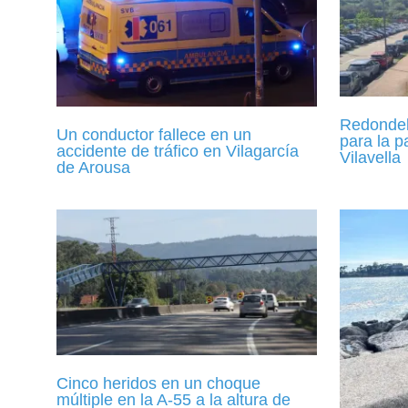
Redondela
Un conductor fallece en un
para la p
accidente de tráfico en Vilagarcía
Vilavella
de Arousa
Cinco heridos en un choque
múltiple en la A-55 a la altura de