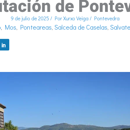
tación de Ponte
9 de julio de 2025
/ Por
Xurxo Veiga
/
Pontevedra
o
,
Mos
,
Ponteareas
,
Salceda de Caselas
,
Salvat