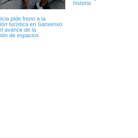
historia
cia pide freno a la
ión turística en Sanxenxo
el avance de la
ción de espacios