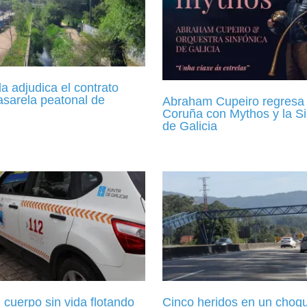
 adjudica el contrato
asarela peatonal de
Abraham Cupeiro regresa 
Coruña con Mythos y la Si
de Galicia
 cuerpo sin vida flotando
Cinco heridos en un choq