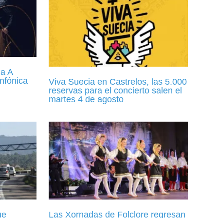
a A
nfónica
Viva Suecia en Castrelos, las 5.000
reservas para el concierto salen el
martes 4 de agosto
ue
Las Xornadas de Folclore regresan