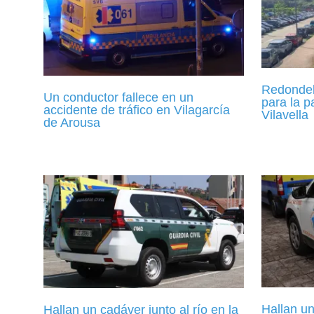
Redondela
Un conductor fallece en un
para la p
accidente de tráfico en Vilagarcía
Vilavella
de Arousa
Hallan un
Hallan un cadáver junto al río en la