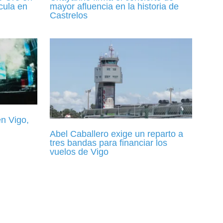
cula en
mayor afluencia en la historia de
Castrelos
n Vigo,
Abel Caballero exige un reparto a
tres bandas para financiar los
vuelos de Vigo