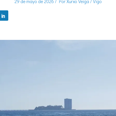
29 de mayo de 2026
/ Por
Xurxo Veiga
/
Vigo