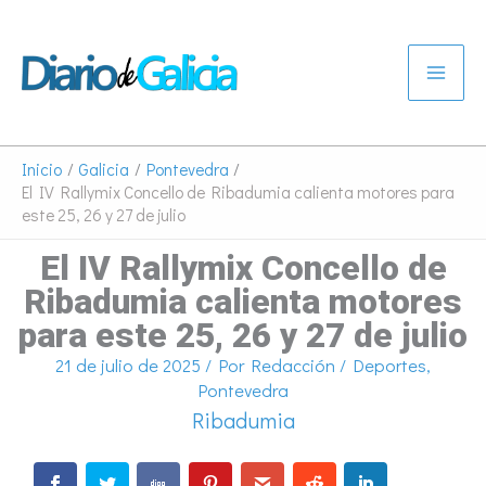
Ir
al
contenido
Inicio
Galicia
Pontevedra
El IV Rallymix Concello de Ribadumia calienta motores para
este 25, 26 y 27 de julio
El IV Rallymix Concello de
Ribadumia calienta motores
para este 25, 26 y 27 de julio
21 de julio de 2025
/ Por
Redacción
/
Deportes
,
Pontevedra
Ribadumia