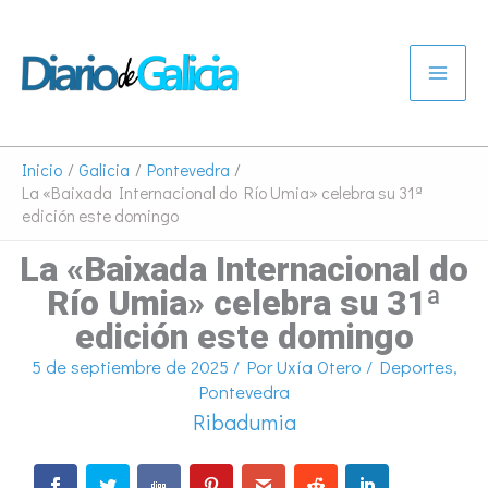
Ir
al
contenido
Inicio
Galicia
Pontevedra
La «Baixada Internacional do Río Umia» celebra su 31ª
edición este domingo
La «Baixada Internacional do
Río Umia» celebra su 31ª
edición este domingo
5 de septiembre de 2025
/ Por
Uxía Otero
/
Deportes
,
Pontevedra
Ribadumia