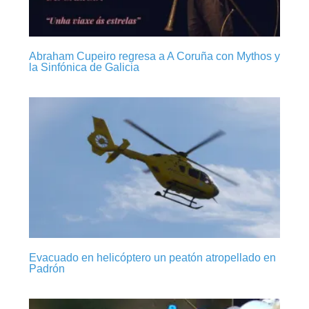
Abraham Cupeiro regresa a A Coruña con Mythos y
la Sinfónica de Galicia
Evacuado en helicóptero un peatón atropellado en
Padrón