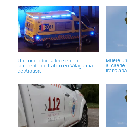
Muere un 
Un conductor fallece en un
al caerle
accidente de tráfico en Vilagarcía
trabajaba
de Arousa