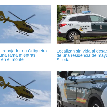
trabajador en Ortigueira
Localizan sin vida al desa
 una rama mientras
de una residencia de may
 en el monte
Silleda