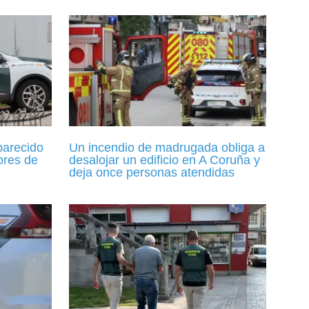
parecido
Un incendio de madrugada obliga a
ores de
desalojar un edificio en A Coruña y
deja once personas atendidas