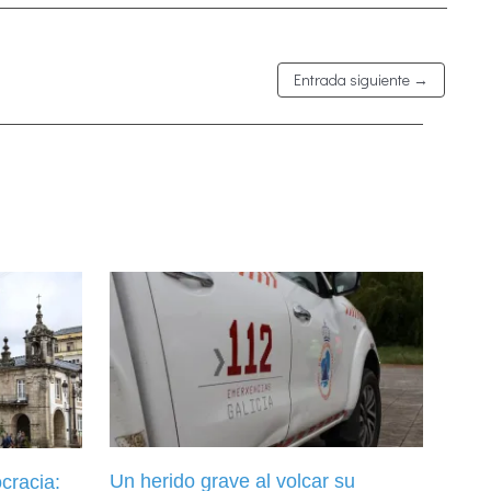
Entrada siguiente
→
Un herido grave al volcar su
cracia: