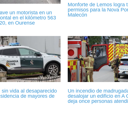
Monforte de Lemos logra t
permisos para la Nova Po
ave un motorista en un
Malecón
ontal en el kilómetro 563
120, en Ourense
Un incendio de madrugada
 sin vida al desaparecido
desalojar un edificio en A
esidencia de mayores de
deja once personas atend