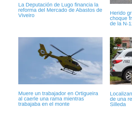
La Deputación de Lugo financia la
reforma del Mercado de Abastos de
Herido gr
Viveiro
choque fr
de la N-
Muere un trabajador en Ortigueira
Localizan
al caerle una rama mientras
de una r
trabajaba en el monte
Silleda