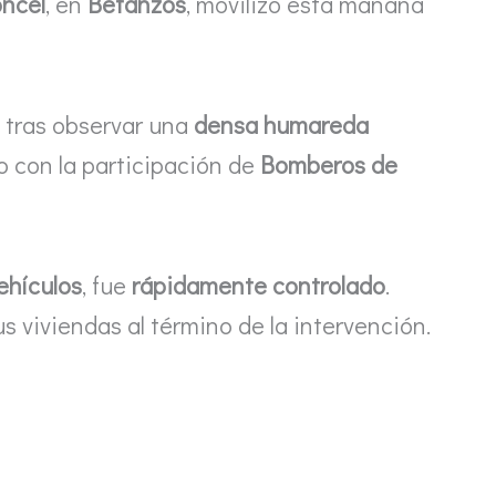
oncel
, en
Betanzos
, movilizó esta mañana
tras observar una
densa humareda
o con la participación de
Bomberos de
ehículos
, fue
rápidamente controlado
.
s viviendas al término de la intervención.