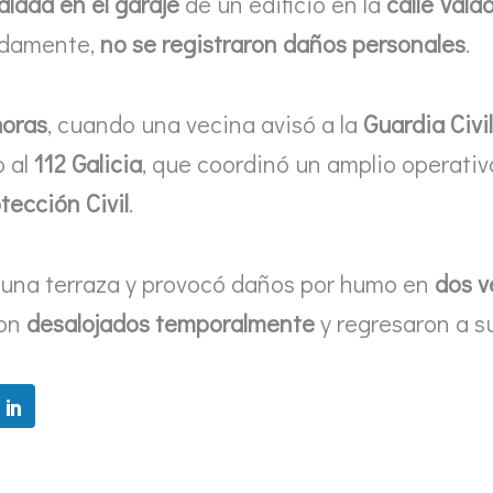
lada en el garaje
de un edificio en la
calle Vald
adamente,
no se registraron daños personales
.
horas
, cuando una vecina avisó a la
Guardia Civil
o al
112 Galicia
, que coordinó un amplio operativ
tección Civil
.
a una terraza y provocó daños por humo en
dos v
ron
desalojados temporalmente
y regresaron a su