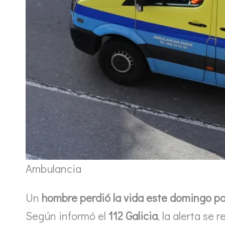
Ambulancia
Un
hombre perdió la vida este domingo por
Según informó el
112 Galicia
, la alerta se 