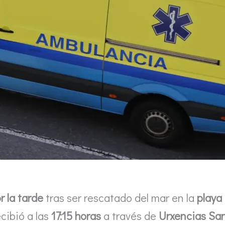
 la tarde
tras ser rescatado del mar en la
playa
recibió a las
17:15 horas
a través de
Urxencias San