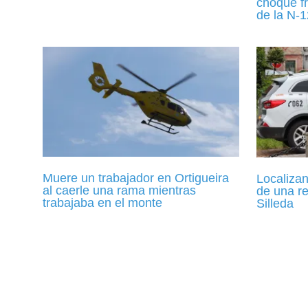
choque fr
de la N-
Muere un trabajador en Ortigueira
Localizan
al caerle una rama mientras
de una r
trabajaba en el monte
Silleda