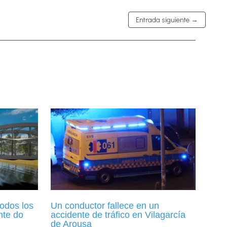
Entrada siguiente
→
odos los
Un conductor fallece en un
nte do
accidente de tráfico en Vilagarcía
de Arousa