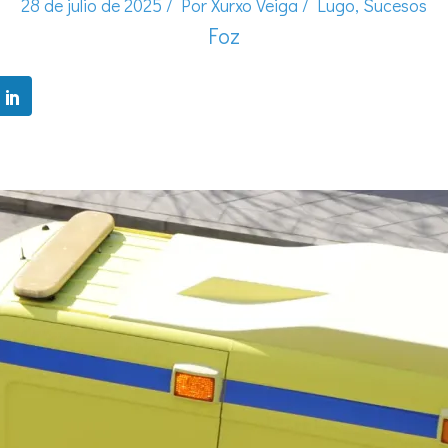
28 de julio de 2025
/ Por
Xurxo Veiga
/
Lugo
,
Sucesos
Foz