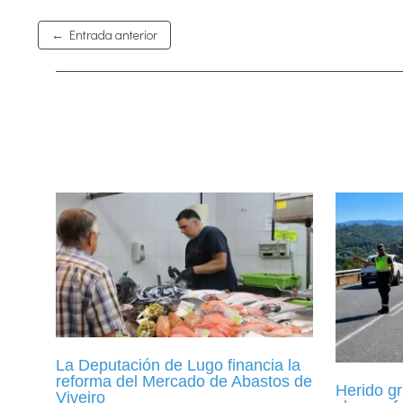
←
Entrada anterior
La Deputación de Lugo financia la
reforma del Mercado de Abastos de
Herido gr
Viveiro