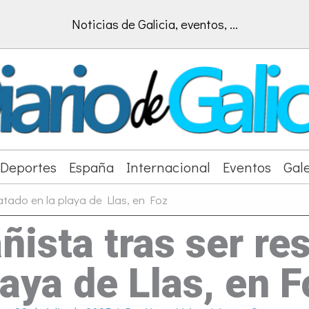
Noticias de Galicia, eventos, ...
Deportes
España
Internacional
Eventos
Gale
atado en la playa de Llas, en Foz
ista tras ser re
laya de Llas, en F