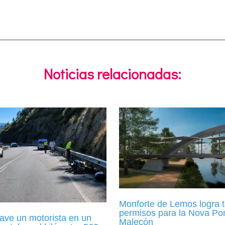
Noticias relacionadas:
Monforte de Lemos logra t
permisos para la Nova Po
ave un motorista en un
Malecón