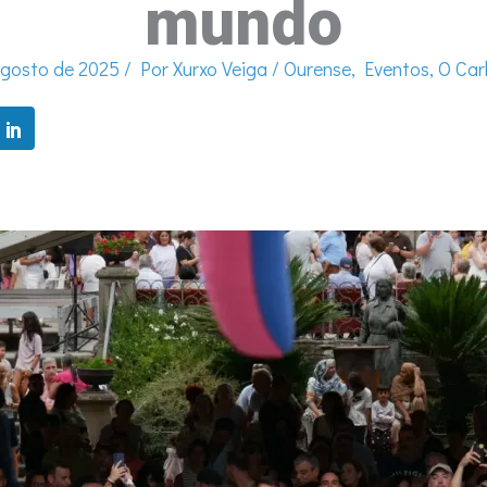
mundo
agosto de 2025
/ Por
Xurxo Veiga
/
Ourense
,
Eventos
,
O Car