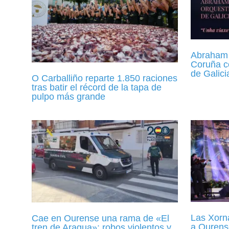
Abraham 
Coruña c
de Galici
O Carballiño reparte 1.850 raciones
tras batir el récord de la tapa de
pulpo más grande
Las Xorn
Cae en Ourense una rama de «El
a Ourens
tren de Aragua»: robos violentos y