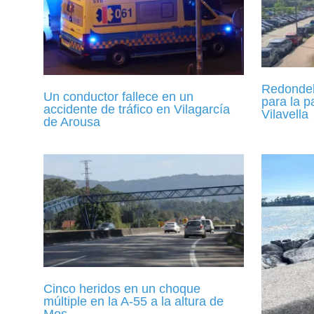
Redondela
Un conductor fallece en un
para la p
accidente de tráfico en Vilagarcía
Vilavella
de Arousa
Cinco heridos en un choque
múltiple en la A-55 a la altura de
Mos