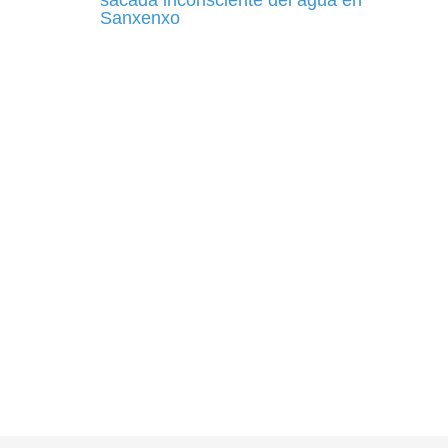
sacada inconsciente del agua en
Sanxenxo