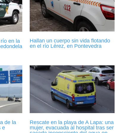
Hallan un cuerpo sin vida flotando
río en la
en el río Lérez, en Pontevedra
Redondela
a de la
Rescate en la playa de A Lapa: una
s e
mujer, evacuada al hospital tras ser