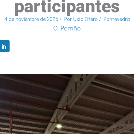
participantes
4 de noviembre de 2025
/ Por
Uxía Otero
/
Pontevedra
O Porriño