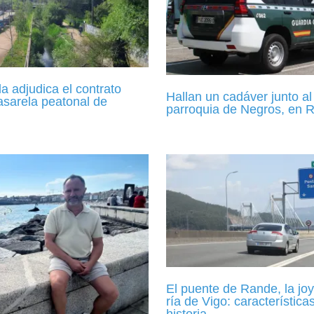
 adjudica el contrato
Hallan un cadáver junto al 
asarela peatonal de
parroquia de Negros, en 
El puente de Rande, la joy
ría de Vigo: característica