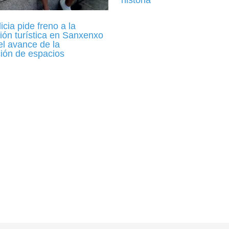
historia
cia pide freno a la
ión turística en Sanxenxo
el avance de la
ción de espacios