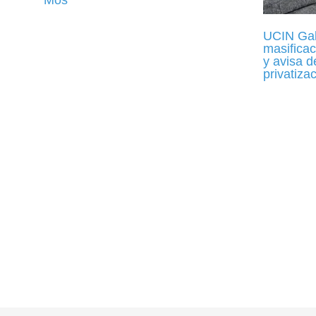
UCIN Gali
masificac
y avisa d
privatiza