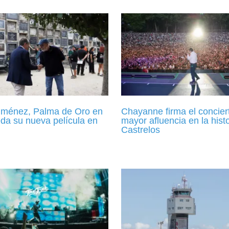
iménez, Palma de Oro en
Chayanne firma el concier
eda su nueva película en
mayor afluencia en la hist
Castrelos