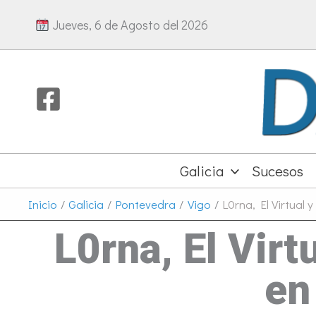
Ir
Jueves, 6 de Agosto del 2026
al
contenido
Galicia
Sucesos
Inicio
Galicia
Pontevedra
Vigo
L0rna, El Virtual
L0rna, El Virt
en