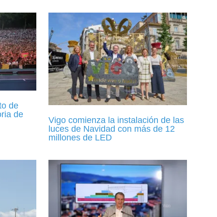
to de
oria de
Vigo comienza la instalación de las
luces de Navidad con más de 12
millones de LED