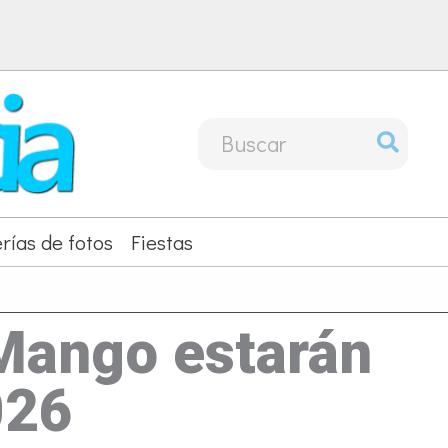
Buscar
por:
rías de fotos
Fiestas
y Mango estarán
026