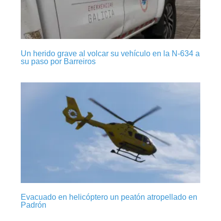
Un herido grave al volcar su vehículo en la N-634 a
su paso por Barreiros
Evacuado en helicóptero un peatón atropellado en
Padrón