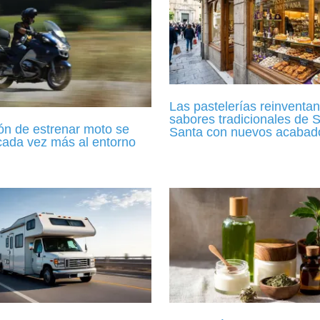
Las pastelerías reinventan
sabores tradicionales de
ón de estrenar moto se
Santa con nuevos acabad
cada vez más al entorno