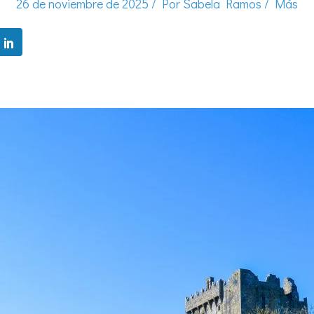
26 de noviembre de 2025
/ Por
Sabela Ramos
/
Más