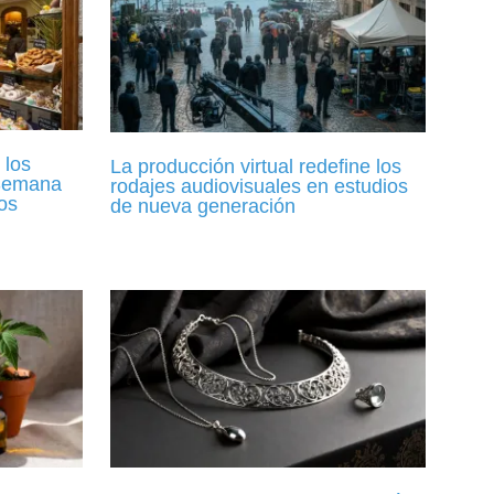
 los
La producción virtual redefine los
 Semana
rodajes audiovisuales en estudios
os
de nueva generación