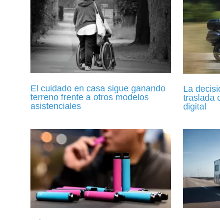
El cuidado en casa sigue ganando
La decisi
terreno frente a otros modelos
traslada 
asistenciales
digital