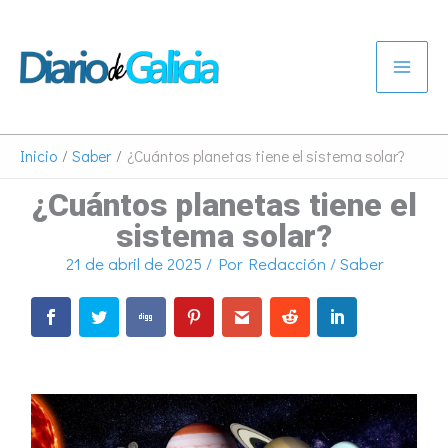
Ir
al
contenido
Inicio
Saber
¿Cuántos planetas tiene el sistema solar?
¿Cuántos planetas tiene el
sistema solar?
21 de abril de 2025
/ Por
Redacción
/
Saber