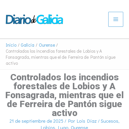
Ir
al
contenido
Inicio
Galicia
Ourense
Controlados los incendios forestales de Lobios y A
Fonsagrada, mientras que el de Ferreira de Pantón sigue
activo
Controlados los incendios
forestales de Lobios y A
Fonsagrada, mientras que el
de Ferreira de Pantón sigue
activo
21 de septiembre de 2025
/ Por
Lois Díaz
/
Sucesos
,
Lobios
,
Lugo
,
Ourense