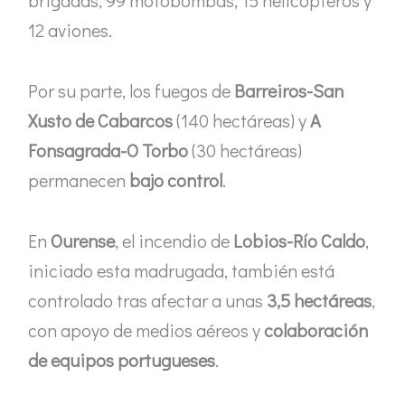
brigadas, 99 motobombas, 15 helicópteros y
12 aviones.
Por su parte, los fuegos de
Barreiros-San
Xusto de Cabarcos
(140 hectáreas) y
A
Fonsagrada-O Torbo
(30 hectáreas)
permanecen
bajo control
.
En
Ourense
, el incendio de
Lobios-Río Caldo
,
iniciado esta madrugada, también está
controlado tras afectar a unas
3,5 hectáreas
,
con apoyo de medios aéreos y
colaboración
de equipos portugueses
.