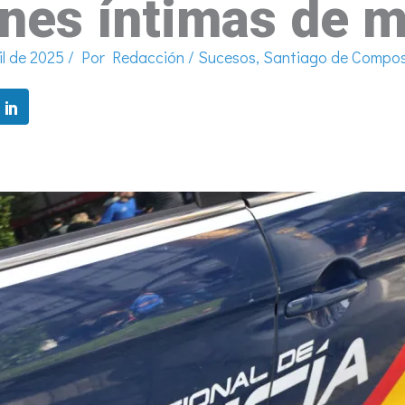
nes íntimas de m
il de 2025
/ Por
Redacción
/
Sucesos
,
Santiago de Compos