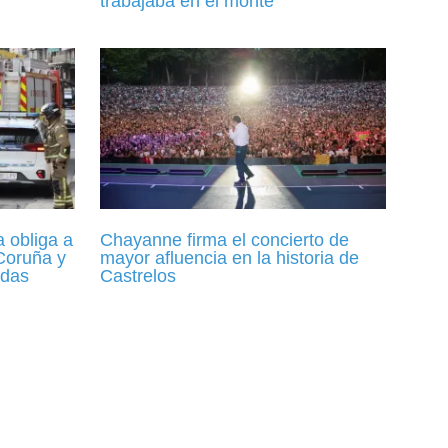
trabajaba en el monte
 obliga a
Chayanne firma el concierto de
 Coruña y
mayor afluencia en la historia de
idas
Castrelos