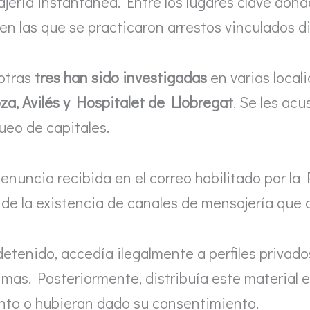
jería instantánea. Entre los lugares clave don
 en las que se practicaron arrestos vinculados 
otras
tres han sido investigadas
en varias local
a, Avilés y Hospitalet de Llobregat
. Se les ac
ueo de capitales.
nuncia recibida en el correo habilitado por la P
ó de la existencia de canales de mensajería que 
o detenido, accedía ilegalmente a perfiles privad
imas. Posteriormente, distribuía este material 
nto o hubieran dado su consentimiento.