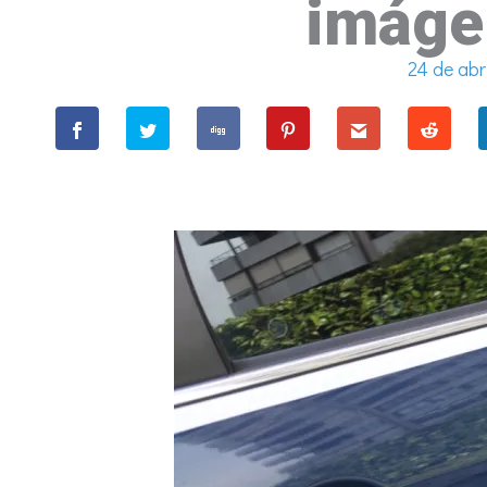
imáge
24 de abr