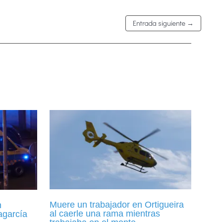
Entrada siguiente
→
Muere un trabajador en Ortigueira
n
al caerle una rama mientras
agarcía