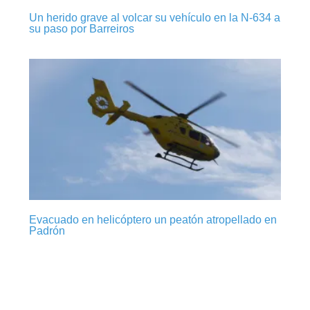
Un herido grave al volcar su vehículo en la N-634 a
su paso por Barreiros
Evacuado en helicóptero un peatón atropellado en
Padrón