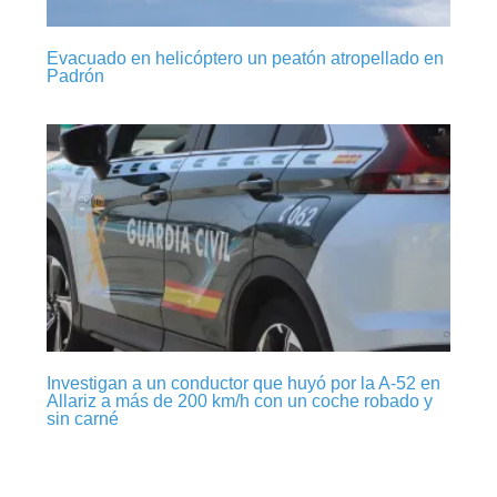
Evacuado en helicóptero un peatón atropellado en
Padrón
Investigan a un conductor que huyó por la A-52 en
Allariz a más de 200 km/h con un coche robado y
sin carné