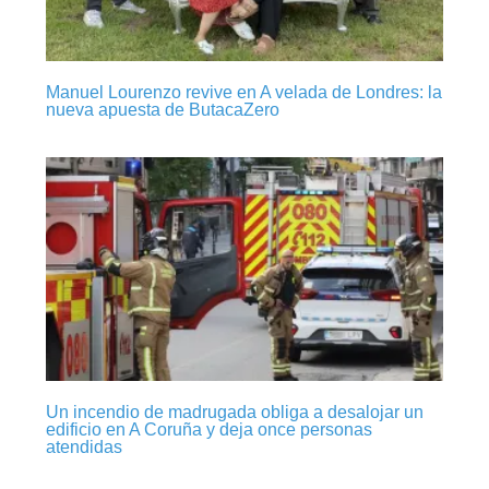
Manuel Lourenzo revive en A velada de Londres: la
nueva apuesta de ButacaZero
Un incendio de madrugada obliga a desalojar un
edificio en A Coruña y deja once personas
atendidas