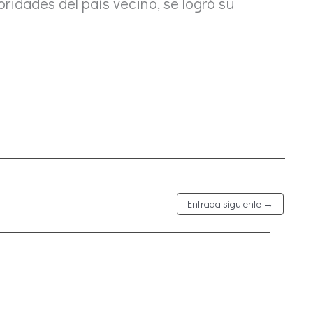
oridades del país vecino, se logró su
Entrada siguiente
→