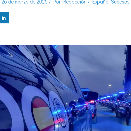
26 de marzo de 2025
/ Por
Redacción
/
España
,
Sucesos