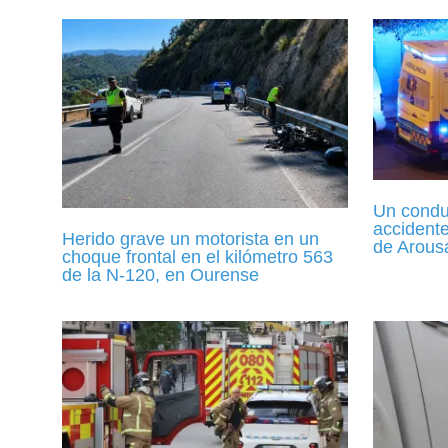
Un conduc
accidente
Herido grave un motorista en un
de Arous
choque frontal en el kilómetro 563
de la N-120, en Ourense