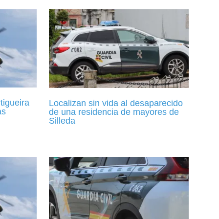
tigueira
Localizan sin vida al desaparecido
as
de una residencia de mayores de
Silleda