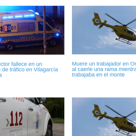
Muere un trabajador en Or
tor fallece en un
al caerle una rama mientr
 de tráfico en Vilagarcía
trabajaba en el monte
a