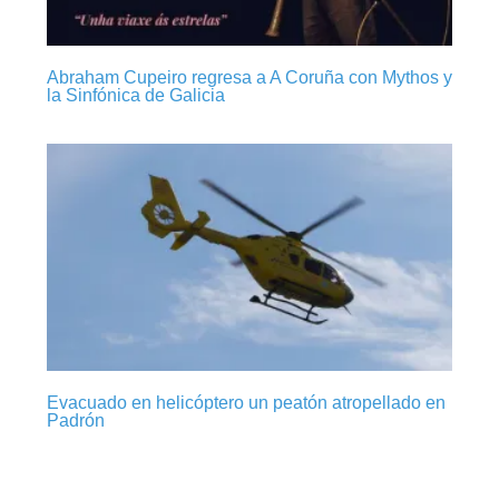
Abraham Cupeiro regresa a A Coruña con Mythos y
la Sinfónica de Galicia
Evacuado en helicóptero un peatón atropellado en
Padrón