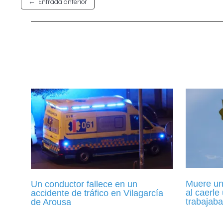
←
Entrada anterior
Muere un 
Un conductor fallece en un
al caerle
accidente de tráfico en Vilagarcía
trabajaba
de Arousa