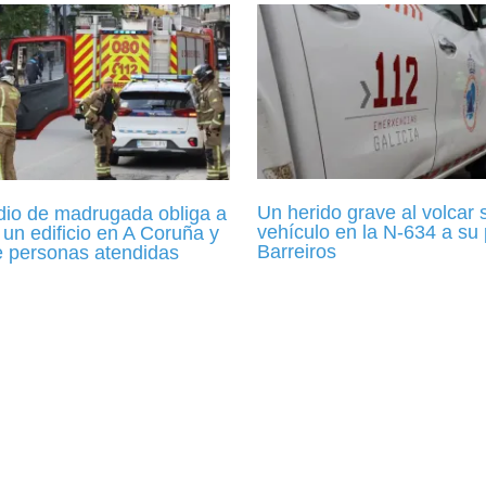
Un herido grave al volcar 
dio de madrugada obliga a
vehículo en la N-634 a su
 un edificio en A Coruña y
Barreiros
e personas atendidas