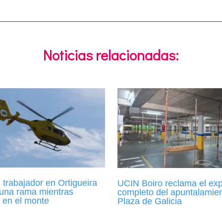
Noticias relacionadas:
trabajador en Ortigueira
UCIN Boiro reclama el ex
 una rama mientras
completo del apuntalamien
 en el monte
Plaza de Galicia