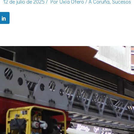
12 de julio de 2025
/ Por
Uxía Otero
/
A Coruña
,
Sucesos