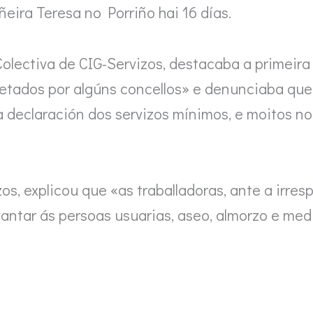
ira Teresa no Porriño hai 16 días.
olectiva de CIG-Servizos, destacaba a primeira 
retados por algúns concellos» e denunciaba qu
a declaración dos servizos mínimos, e moitos n
os, explicou que «as traballadoras, ante a irre
evantar ás persoas usuarias, aseo, almorzo e me