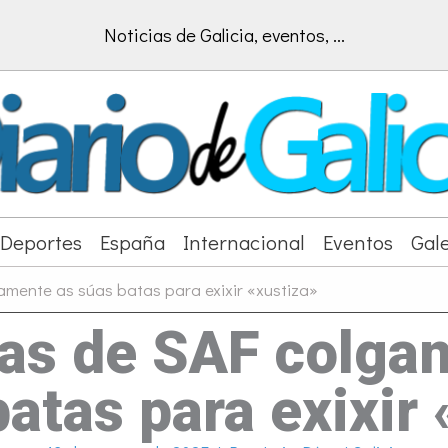
Noticias de Galicia, eventos, ...
Deportes
España
Internacional
Eventos
Gale
amente as súas batas para exixir «xustiza»
ras de SAF colg
batas para exixir 