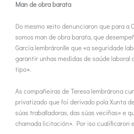
Man de obra barata
Do mesmo xeito denunciaron que para a Co
somos man de obra barata, que desempeña 
García lembráronlle que «a seguridade lab
garantir unhas medidas de saúde laboral 
tipo».
As compañeiras de Teresa lembrárona cu
privatizado que foi derivado pola Xunta d
súas traballadoras, das súas veciñas» e 
chamada licitación». Por iso cualificaron 