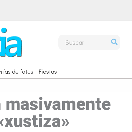
Buscar
por:
rías de fotos
Fiestas
an masivamente
«xustiza»