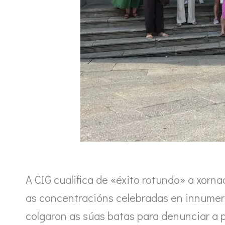
A CIG cualifica de «éxito rotundo» a xorn
as concentracións celebradas en innumerá
colgaron as súas batas para denunciar a p