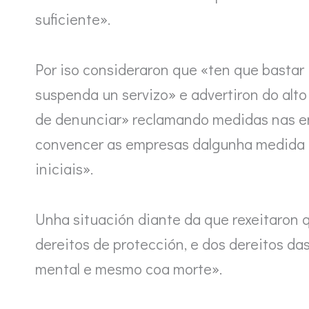
suficiente».
Por iso consideraron que «ten que bastar
suspenda un servizo» e advertiron do alto
de denunciar» reclamando medidas nas em
convencer as empresas dalgunha medida c
iniciais».
Unha situación diante da que rexeitaron q
dereitos de protección, e dos dereitos d
mental e mesmo coa morte».