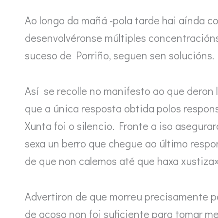
Ao longo da mañá -pola tarde hai aínda co
desenvolvéronse múltiples concentracións
suceso de Porriño, seguen sen solucións.
Así se recolle no manifesto ao que deron
que a única resposta obtida polos respon
Xunta foi o silencio. Fronte a iso asegura
sexa un berro que chegue ao último respo
de que non calemos até que haxa xustiza»
Advertiron de que morreu precisamente p
de acoso non foi suficiente para tomar me