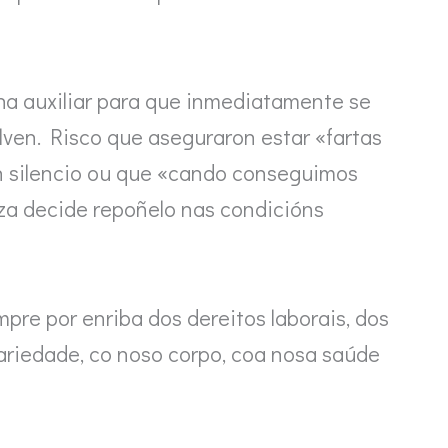
nha auxiliar para que inmediatamente se
olven. Risco que aseguraron estar «fartas
n silencio ou que «cando conseguimos
za decide repoñelo nas condicións
pre por enriba dos dereitos laborais, dos
cariedade, co noso corpo, coa nosa saúde