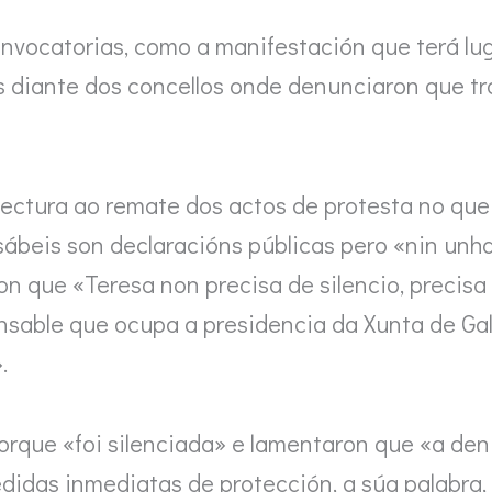
nvocatorias, como a manifestación que terá luga
 diante dos concellos onde denunciaron que tra
 lectura ao remate dos actos de protesta no qu
sábeis son declaracións públicas pero «nin unh
ron que «Teresa non precisa de silencio, precis
nsable que ocupa a presidencia da Xunta de Gal
.
orque «foi silenciada» e lamentaron que «a den
didas inmediatas de protección, a súa palabra, 