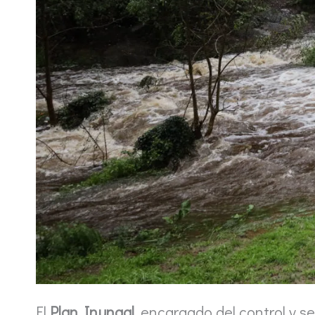
El
Plan Inungal
, encargado del control y s