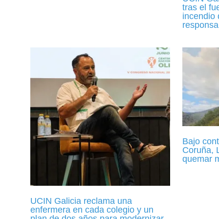
tras el f
incendio 
responsab
Bajo cont
Coruña, 
quemar m
UCIN Galicia reclama una
enfermera en cada colegio y un
plan de dos años para modernizar