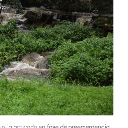
ntinúa activado en
fase de preemergencia