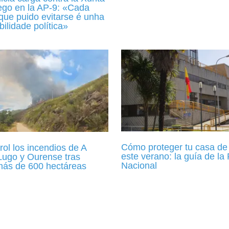
uego en la AP-9: «Cada
que puido evitarse é unha
ilidade política»
Cómo proteger tu casa de 
rol los incendios de A
este verano: la guía de la 
Lugo y Ourense tras
Nacional
ás de 600 hectáreas