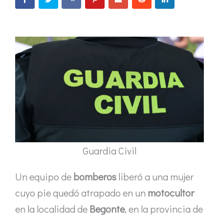
Guardia Civil
Un equipo de
bomberos
liberó a una mujer
cuyo pie quedó atrapado en un
motocultor
en la localidad de
Begonte
, en la provincia de