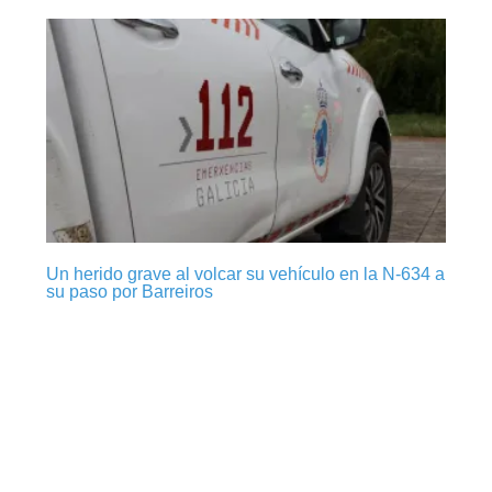
Un herido grave al volcar su vehículo en la N-634 a
su paso por Barreiros